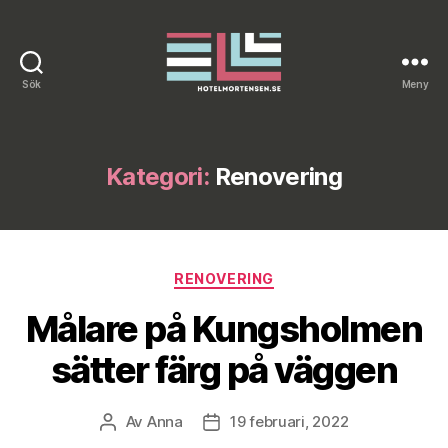
Sök
Meny
Hotelmortensen.se
Kategori:
Renovering
Kategorier
RENOVERING
Målare på Kungsholmen
sätter färg på väggen
Av
Anna
19 februari, 2022
Inläggsförfattare
Inläggsdatum