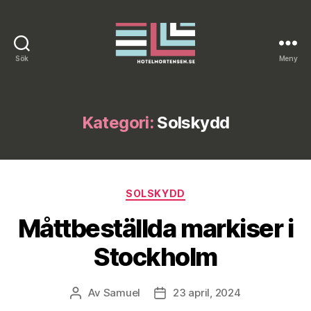
Sök
Meny
Hotelmortensen.se
Kategori:
Solskydd
Kategorier
SOLSKYDD
Måttbeställda markiser i
Stockholm
Av
Samuel
23 april, 2024
Inläggsförfattare
Inläggsdatum