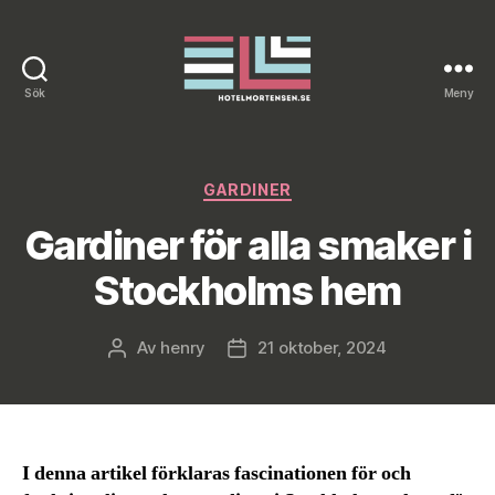
Sök
Meny
Hotelmortensen.se
Kategorier
GARDINER
Gardiner för alla smaker i
Stockholms hem
Av
henry
21 oktober, 2024
Inläggsförfattare
Inläggsdatum
I denna artikel förklaras fascinationen för och