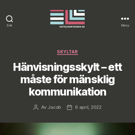
Sök
Meny
Hotelmortensen.se
Kategorier
SKYLTAR
Hänvisningsskylt – ett
måste för mänsklig
kommunikation
Av
Jacob
6 april, 2022
Inläggsförfattare
Inläggsdatum