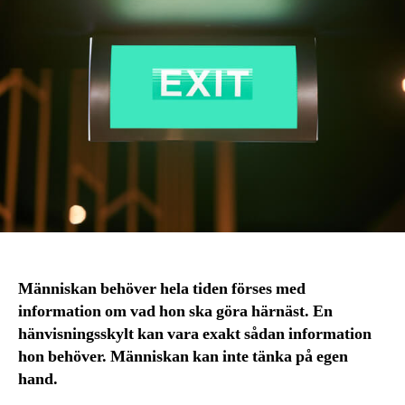
Människan behöver hela tiden förses med
information om vad hon ska göra härnäst. En
hänvisningsskylt kan vara exakt sådan information
hon behöver. Människan kan inte tänka på egen
hand.